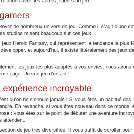
relations avec les autres joueurs du jeu.
s gamers
oyer de nombreux univers de jeu. Comme il s’agit d’une caté
 les studios misent beaucoup sur ces jeux.
eux Heroic Fantasy, qui représentent la tendance la plus fo
évelopper, et aujourd’hui, il existe littéralement des jeux 
ilement les jeux les plus adaptés à vos envies, nous avons o
me page. Un vrai jeu d’enfant !
 expérience incroyable
t qu’on ne s’ennuie jamais ! Si vous êtes un habitué des 
tendre. En revanche, si vous êtes nouveau dans ce monde, 
hose : vous êtes sur le point de débuter une aventure incroya
s attendent.
ion de jeu très diversifiée. Il vous suffit de scroller pour