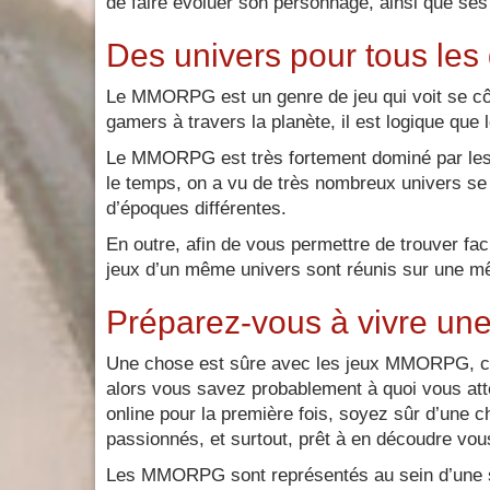
de faire évoluer son personnage, ainsi que ses 
Des univers pour tous le
Le MMORPG est un genre de jeu qui voit se côt
gamers à travers la planète, il est logique que
Le MMORPG est très fortement dominé par les j
le temps, on a vu de très nombreux univers se d
d’époques différentes.
En outre, afin de vous permettre de trouver fac
jeux d’un même univers sont réunis sur une mê
Préparez-vous à vivre une
Une chose est sûre avec les jeux MMORPG, c’es
alors vous savez probablement à quoi vous at
online pour la première fois, soyez sûr d’une c
passionnés, et surtout, prêt à en découdre vou
Les MMORPG sont représentés au sein d’une sect