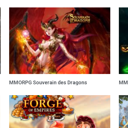
MMORPG Souverain des Dragons
MMO