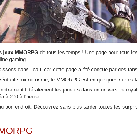
rs jeux MMORPG
de tous les temps ! Une page pour tous les
line gaming.
 War
poissons dans l’eau, car cette page a été conçue par des fa
ns
véritable microcosme, le MMORPG est en quelques sortes la
 entraînent littéralement les joueurs dans un univers incroya
éo à 200 à l’heure.
bon endroit. Découvrez sans plus tarder toutes les surpris
Z
MENT
s MMORPG