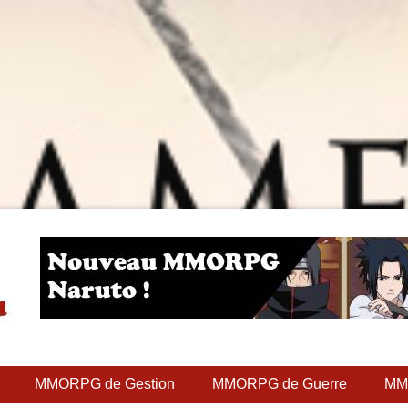
teur
MMORPG de Gestion
MMORPG de Guerre
MM