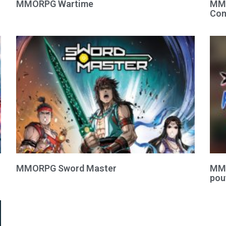
MMORPG Wartime
MMO
Com
MMORPG Sword Master
MMO
pou